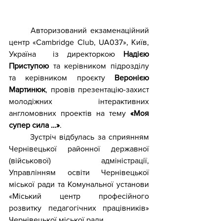
Авторизований екзаменаційний 
центр «Cambridge Club, UA037», Київ, 
Україна  із директоркою 
Надією 
Приступою
 та керівником підрозділу 
та керівником проєкту 
Веронією 
Мартинюк
, провів презентацію-захист 
молодіжних інтерактивних 
англомовних проектів на тему 
«Моя 
супер сила …»
.
	Зустріч відбулась за сприянням 
Чернівецької районної державної 
(військової) адміністрації, 
Управлінням освіти Чернівецької 
міської ради та Комунальної установи 
«Міський центр професійного 
розвитку педагогічних працівників» 
Чернівецької міської ради.