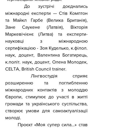
	До зустрічі доєднались 
міжнародні експерти — Стів Комптон 
та Майкл Гарбе (Велика Британія), 
Зане Саукене (Латвія), Вікторія 
Маркевічiєнє (Литва) та експерти-
науковці з міжнародною 
сертифікацією - Зоя Куделько, к.філол. 
наук, доцент, Валентина Богатирець, 
к.політ. наук, доцент, Олена Молодек, 
CELTA, British Council trainer.
	Лінгвостудія сприяє 
розширенню та поглибленню 
міжнародних контактів з молоддю 
Європи, стимулює до участі в житті 
громади та українського суспільства, 
створює умови для самоактуалізації 
молоді.
	Проєкт «Моя супер сила…» став 