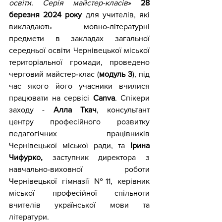
освіти. Серія майстер-класів
» 
28 
березня 2024 року
 для учителів, які 
викладають мовно-літературні 
предмети в закладах загальної 
середньої освіти Чернівецької міської 
територіальної громади, проведено 
черговий майстер-клас (
модуль 3
), під 
час якого його учасники вчилися 
працювати на сервісі
 Canva
. Спікери 
заходу - 
Алла Ткач
, консультант 
центру професійного розвитку 
педагогічних працівників 
Чернівецької міської ради, та 
Ірина 
Чифурко, 
заступник директора з 
навчально-виховної роботи 
Чернівецької гімназії №11, керівник 
міської професійної спільноти 
вчителів української мови та 
літератури.