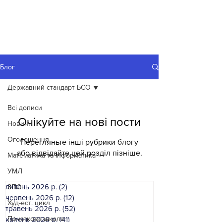
Блог
Державний стандарт БСО
Всі дописи
Очікуйте на нові пости
Новини
Оголошення
Перегляньте інші рубрики блогу
або відвідайте цей розділ пізніше.
Математика та інформатика
УМЛ
липень 2026 р.
(2)
2 пости
ЗПО
червень 2026 р.
(12)
12 постів
Худ-ест. цикл
травень 2026 р.
(52)
52 пости
Початкова школа
квітень 2026 р.
(41)
41 пост