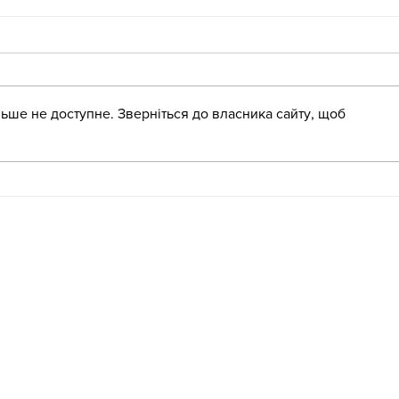
ьше не доступне. Зверніться до власника сайту, щоб
Літн
Літня школа для
вихователів-методистів!