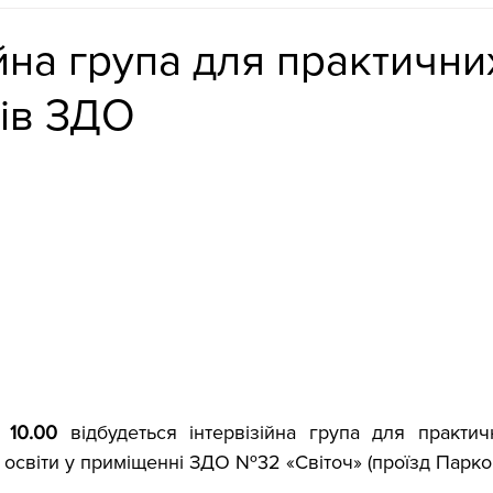
ійна група для практични
ів ЗДО
 10.00 
відбудеться інтервізійна група для практич
 освіти у приміщенні ЗДО №32 «Світоч» (проїзд Парков