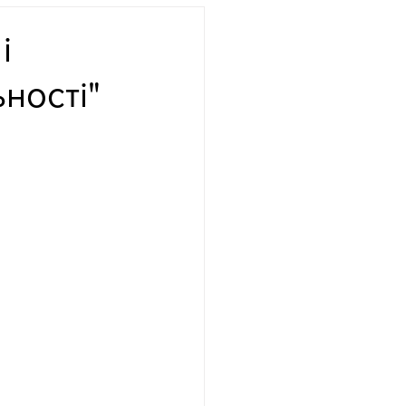
і
ності"