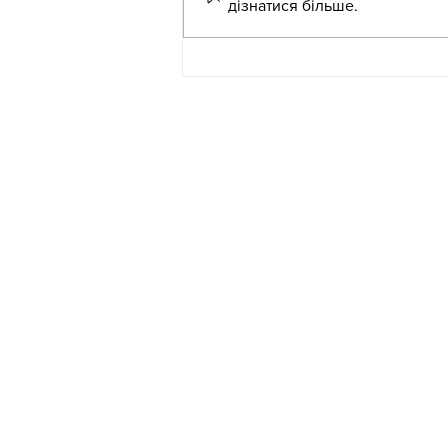
дізнатися більше.
Педагогічна майстерня
«NotebookLM –
персональний ШІ-помічник
сучасного вчителя»