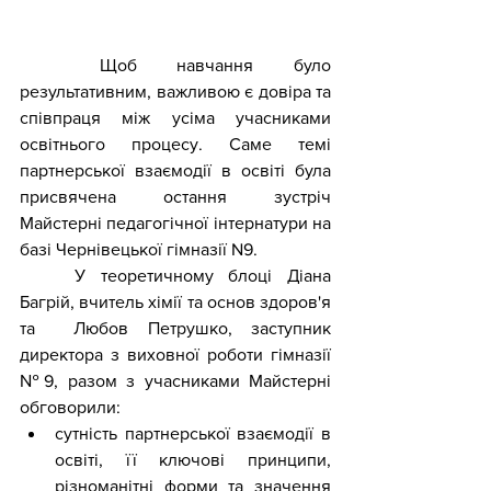
	Щоб навчання було 
результативним, важливою є довіра та 
співпраця між усіма учасниками 
освітнього процесу. Саме темі 
партнерської взаємодії в освіті була 
присвячена остання зустріч 
Майстерні педагогічної інтернатури на 
базі Чернівецької гімназії N9.
	У теоретичному блоці Діана 
Багрій, вчитель хімії та основ здоров'я 
та  Любов Петрушко, заступник 
директора з виховної роботи гімназії 
№9, разом з учасниками Майстерні 
обговорили:
сутність партнерської взаємодії в 
освіті, її ключові принципи, 
різноманітні форми та значення 