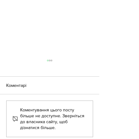
Коментарі
Коментування цього посту
Педагогічний воркшоп
Семінар "Прогр
більше не доступне. Зверніться
"Реалізація академічної
розвитку закла
до власника сайту, щоб
свободи вихователя, як
дошкільної освіт
дізнатися більше.
простір професійного
складаємо страт