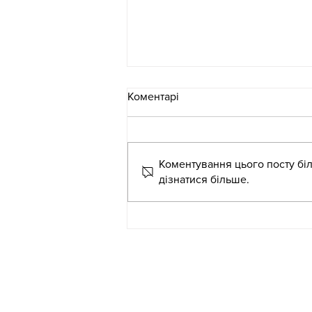
Коментарі
Коментування цього посту біл
дізнатися більше.
Літня школа для
вихователів-методистів