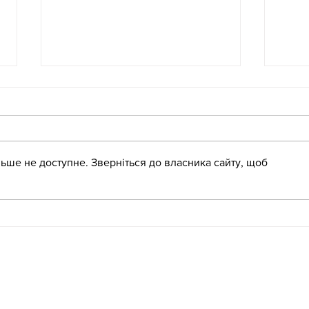
ьше не доступне. Зверніться до власника сайту, щоб
«Крок за кроком: англійська
Літн
для освітян»
ЗДО