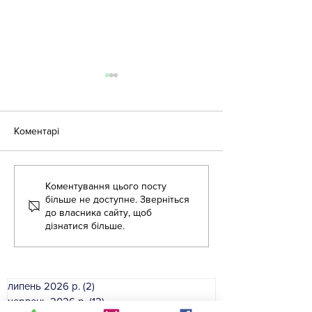
Коментарі
Коментування цього посту
Педагогічний воркшоп
Семінар "Прогр
більше не доступне. Зверніться
"Реалізація академічної
розвитку закла
до власника сайту, щоб
свободи вихователя, як
дошкільної освіт
дізнатися більше.
простір професійного
складаємо страт
вибору інструментів для
документ"
організації освітнього
липень 2026 р.
(2)
2 пости
процесу в ЗДО"
червень 2026 р.
(12)
12 постів