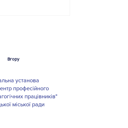
 керівникам наших
к був насиченим. Ми знаємо,
б знайти корисні матеріали
ти лідером спільноти – це
итися досвідом, гуртувати
ати бажання професійно
. Дякуємо
Вгору
альна установа
центр професійного
гогічних працівників"
ької міської ради