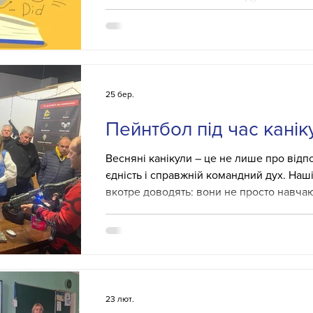
за кроком: англійська д
Англійська мова сьогодні – це не прост
сучасних освітніх ресурсів, міжнародно
зростання. Упродовж навчання ви: опан
граматичні конструкції "з нуля" або онов
25 бер.
навчитеся впевнено використовувати ан
діяльності; подолаєте мовний бар’єр з
Пейнтбол під час канік
підвищите рівень комунікативної майсте
колегами. Координатор школи – Марина
Весняні канікули – це не лише про відпо
єдність і справжній командний дух. Наші
вкотре доводять: вони не просто навчаю
активно! Цього разу канікули пройшли 
сучасному – у форматі патріотичної гри 
просто адреналін і тактика – це про під
команди. Саме такі моменти заряджають
більше енергії для роботи з учнями. Щи
23 лют.