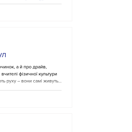
ля освітян"!
о навичка, а ключ до
го досвіду та професійного
уєте базову термінологію та
ите забуті знання;
глійську в професійній
авдяки практичним вправам;
ул
рності для спілкування з
 Василівн
чинок, а й про драйв,
 вчителі фізичної культури
ть руху – вони самі живуть
максимально насичено та по-
в пейнтбол. Це був не
тримку, взаємодію та силу
, надихають і дають ще