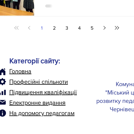
навчального року та просто подякувати
професійних спільнот педагогів! Цей рі
скільки часу й енергії витрачається, що
чи розібратися з новими методиками. Бу
1
2
3
4
5
не просто статус. Це про готовність діл
колег навколо нових ідей та підтримув
розвиватися навіть у найскладніші часи
Категорії сайту:
Гол
овна
Професійні спільноти
Комун
Підвищення кваліфікації
"Міський 
розвитку педа
Електронне видання
Чернівец
На допомогу педагогам