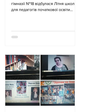
гімназії №18 відбулася Літня школа
для педагогів початкової освіти
«Нова українська школа: навчання
через діяльність». Захід об’єднав
учителів початкових класів та
вихователів груп подовженого дня
для професійного розвитку та
пошуку ефективних шляхів реалізації
ідей Нової української школи.
Організатором та модератором
Літньої школи стала консультант
Центру професійного розвитку
педагогічних працівників
Чернівецької міської ради Оксана
Снігур.