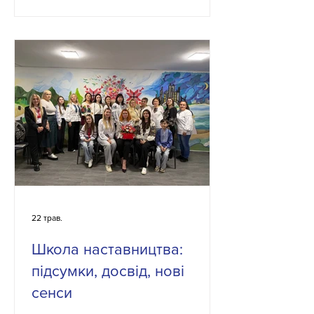
професійного натхнення,
педагогічних знахідок, практичних
ідей та спілкування! Разом будемо: ✅
шукати нові підходи до навчання; ✅
ділитися ефективними практиками
НУШ; ✅ надихатися і надихати колег;
✅ створювати простір професійного
зростання. Літня школа – це
можливість знайти
22 трав.
Школа наставництва:
підсумки, досвід, нові
сенси