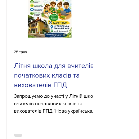
25 трав.
Літня школа для вчителів
початкових класів та
вихователів ГПД
Запрошуємо до участі у Літній школі
вчителів початкових класів та
вихователів ГПД "Нова українська
школа: навчання через діяльність".
📅 2-3 червня 2026 ⏰10:00-14:00 📌
Чернівецька гімназія №18. Два дні