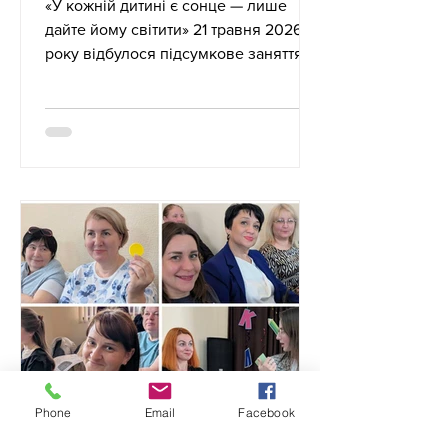
«У кожній дитині є сонце — лише
дайте йому світити» 21 травня 2026
року відбулося підсумкове заняття
Школи наставництва для вчителів
початкової школи, організоване
ЦПРПП. Координатором заходу
виступила консультант Оксана Снігур,
наставником – Раїса Матоніна.
Зустріч стала простором
професійного діалогу, підтримки та
осмислення спільно пройденого
шляху. Учасники підводили підсумки
роботи Школи наставництва,
ділилися власними здобутками,
професійними відкриттями та
досвідом, як
Phone
Email
Facebook