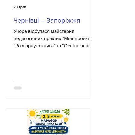
28 трав.
Чернівці – Запоріжжя
Учора відбулася майстерня
педагогічних практик “Міні-проєкти
“Розгорнута книга” та “Освітнє кіно”
для професійного зростання
педагогічних працівників”.
Учасниками зустрічі стали
консультанти Центрів професійного
розвитку педагогічних працівників
Запорізької міської ради та
Чернівецької міської ради. Захід став
платформою для професійного
діалогу, обміну досвідом, ідеями та
сучасними практиками використання
книги й освітнього кіно в професійній
діяльності педагога. Під час май