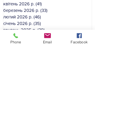
квітень 2026 р.
(41)
41 пост
березень 2026 р.
(33)
33 пости
лютий 2026 р.
(46)
46 постів
січень 2026 р.
(35)
35 постів
грудень 2025 р.
(39)
39 постів
листопад 2025 р.
(54)
54 пости
Phone
Email
Facebook
жовтень 2025 р.
(49)
49 постів
вересень 2025 р.
(50)
50 постів
серпень 2025 р.
(16)
16 постів
Категорії сайту:
Гол
овна
Професійні спільноти
Підвищення кваліфікації
Електронне видання
На допомогу педагогам
Комунальна установа