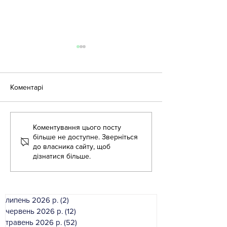
Коментарі
Літня школа - 2026
Коментування цього посту
Літня школа дл
більше не доступне. Зверніться
вихователів ЗД
до власника сайту, щоб
дізнатися більше.
липень 2026 р.
(2)
2 пости
червень 2026 р.
(12)
12 постів
травень 2026 р.
(52)
52 пости