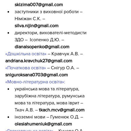
skizima007@gmail.com
заступники з виховної роботи – 
Німіжан С.К. – 
silva.nijin@gmail.com
директори, вихователі-методисти 
ЗДО –  Ісопенко Д.Ю. – 
dianaisopenko@gmail.com
«Дошкільна освіта»
 – Кравчук А.В. – 
andriana.kravchuk27@gmail.com
«Початкова освіта»
 – 
Снігур О.А. – 
sniguroksana0703@gmail.com
«Мовно-літературна освіта»
:
українська мова та література, 
зарубіжна література, румунська 
мова та література, мова іврит – 
Ткач А.В. – 
tkach.mcv@gmail.com
іноземні мови – 
Гуменюк О.Д. – 
olesiahumeniuk@gmail.com
«Громадянська освіта»
 – Кучера О.А. 