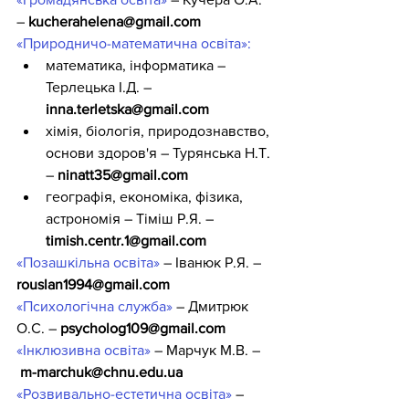
– 
kucherahelena@gmail.com
«Природничо-математична освіта»
:
математика, інформатика – 
Терлецька І.Д. – 
inna.terletska@gmail.com
хімія, біологія, природознавство, 
основи здоров'я – Турянська Н.Т. 
– 
ninatt35@gmail.com
географія, економіка, фізика, 
астрономія – Тіміш Р.Я. – 
timish.centr.1@gmail.com
«Позашкільна освіта»
 – 
Іванюк Р.Я. – 
rouslan1994@gmail.com
«Психологічна служба»
 – Дмитрюк 
О.С. – 
psycholog109@gmail.com
«Інклюзивна освіта»
 – Марчук М.В. – 
m-marchuk@chnu.edu.ua
«Розвивально-естетична освіта»
 – 