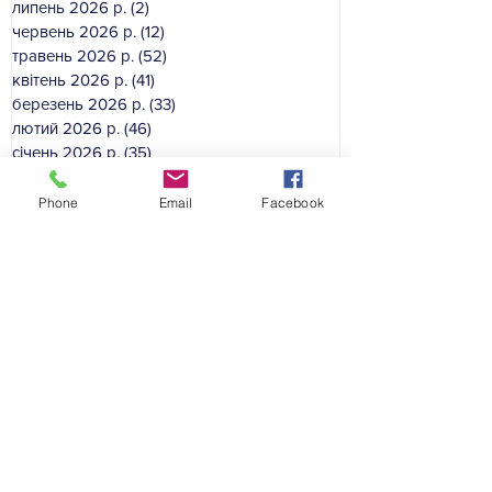
липень 2026 р.
(2)
2 пости
червень 2026 р.
(12)
12 постів
травень 2026 р.
(52)
52 пости
квітень 2026 р.
(41)
41 пост
березень 2026 р.
(33)
33 пости
лютий 2026 р.
(46)
46 постів
січень 2026 р.
(35)
35 постів
грудень 2025 р.
(39)
39 постів
листопад 2025 р.
(54)
54 пости
Phone
Email
Facebook
жовтень 2025 р.
(49)
49 постів
вересень 2025 р.
(50)
50 постів
серпень 2025 р.
(16)
16 постів
Категорії сайту:
Гол
овна
Професійні спільноти
Підвищення кваліфікації
Електронне видання
На допомогу педагогам