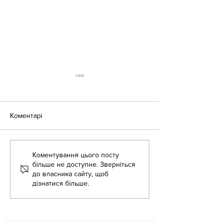
Коментарі
Літня школа - 2
Коментування цього посту
Літня школа для
більше не доступне. Зверніться
вихователів-методистів!
до власника сайту, щоб
дізнатися більше.