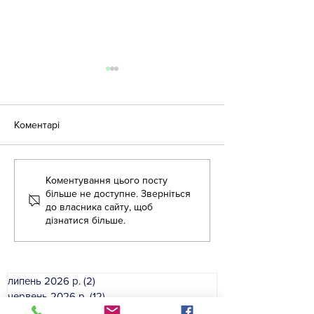
Коментарі
Літня школа - 2026
Коментування цього посту
Літня школа дл
більше не доступне. Зверніться
вихователів ЗД
до власника сайту, щоб
дізнатися більше.
липень 2026 р.
(2)
2 пости
червень 2026 р.
(12)
12 постів
травень 2026 р.
(52)
52 пости