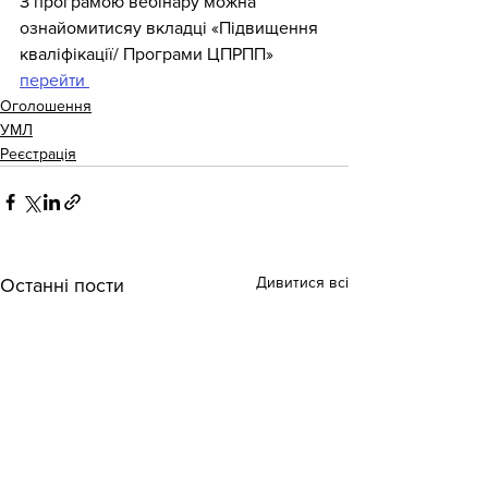
З програмою вебінару можна 
ознайомитисяу вкладці «Підвищення 
кваліфікації/ Програми ЦПРПП» 
перейти 
Оголошення
УМЛ
Реєстрація
Дивитися всі
Останні пости