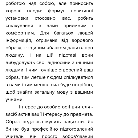
роботою над собою, але приносить 
хороші плоди: формує позитивні 
установки стосовно вас, робить 
спілкування з вами приємним і 
комфортним. Для багатьох людей 
інформація, отримана від зорового 
образу, є єдиним «банком даних» про 
людину, і на цій підставі вони 
вибудовують свої відносини з іншими 
людьми. І чим точніше створений ваш 
образ, тим легше людям спілкуватися 
з вами і тим менше сил буде потрібно, 
щоб знайти загальну мову з вашими 
учнями. 
          Інтерес до особистості вчителя - 
засіб активізації інтересу до предмета. 
Образ педагога мусить надихати. Як 
би не був професійно підготовлений 
учитель, він просто зобов'язаний 