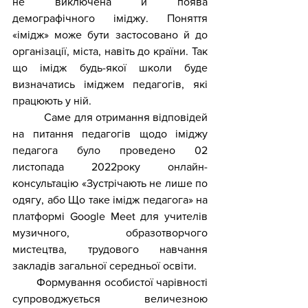
не виключена й поява 
демографічного іміджу. Поняття 
«імідж» може бути застосовано й до 
організації, міста, навіть до країни. Так 
що імідж будь-якої школи буде 
визначатись іміджем педагогів, які 
працюють у ній.
           Саме для отримання відповідей 
на питання педагогів щодо іміджу 
педагога було проведено 02 
листопада 2022року онлайн-
консультацію «Зустрічають не лише по 
одягу, або Що таке імідж педагога» на 
платформі Google Meet для учителів 
музичного, образотворчого 
мистецтва, трудового навчання 
закладів загальної середньої освіти. 
        Формування особистої чарівності 
супроводжується величезною 