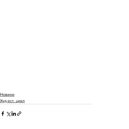
Новини
Худ-ест. цикл