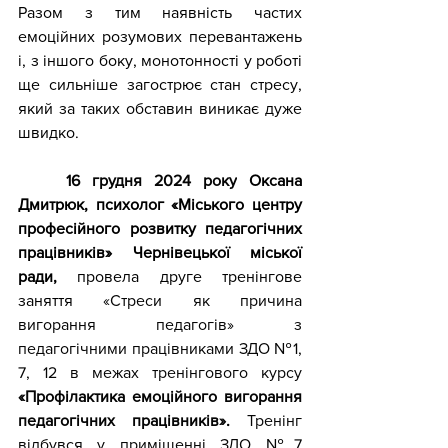
Разом з тим наявність частих 
емоційних розумових перевантажень 
і, з іншого боку, монотонності у роботі 
ще сильніше загострює стан стресу, 
який за таких обставин виникає дуже 
швидко.
	16 грудня 2024 року
Оксана 
Дмитрюк,
психолог «Міського центру 
професійного розвитку педагогічних 
працівників» Чернівецької міської 
ради,
 провела друге тренінгове 
заняття
 «Стреси як причина 
вигорання педагогів» з 
педагогічними працівниками ЗДО №1, 
7, 12 в межах тренінгового курсу 
«Профілактика емоційного вигорання 
педагогічних працівників». 
Тренінг 
відбувся у приміщенні ЗДО №7 