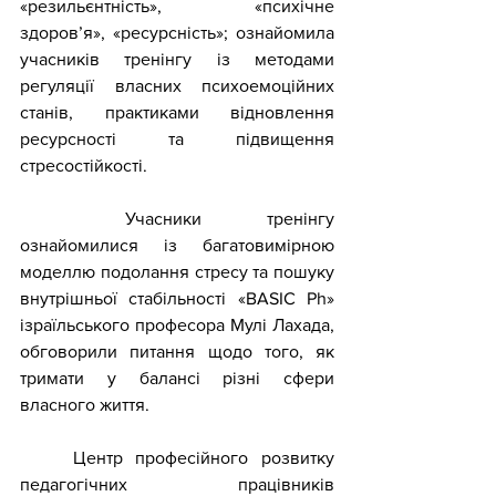
«резильєнтність», 
«психічне 
здоров’я», «ресурсність»; 
ознайомила 
учасників тренінгу із 
методами 
регуляції власних психоемоційних 
станів, 
практиками відновлення 
ресурсності та підвищення 
стресостійкості
.
	Учасники тренінгу 
ознайомилися із багатовимірною 
моделлю подолання стресу та пошуку 
внутрішньої стабільності «BASIC Ph» 
ізраїльського професора Мулі Лахада, 
обговорили питання щодо того, як 
тримати у балансі різні сфери 
власного життя.
Центр професійного розвитку 
педагогічних працівників 