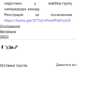
надіслано у вайбер-групу 
напередодні заходу.
Реєстрація за посиланням 
https://forms.gle/3TTsCnPmePhWYyfz9
Оголошення
Актуально
ЗЗСО
Дивитися всі
Останні пости