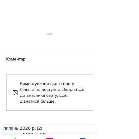
Коментарі
Коментування цього посту
«Крок за кроком:
Літня школа дл
більше не доступне. Зверніться
англійська для освітян»
вихователів ЗД
до власника сайту, щоб
дізнатися більше.
липень 2026 р.
(2)
2 пости
червень 2026 р.
(12)
12 постів