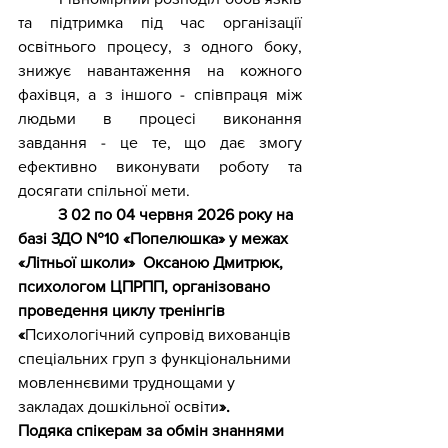
та підтримка під час організації 
освітнього процесу, з одного боку, 
знижує навантаження на кожного 
фахівця, а з іншого - співпраця між 
людьми в процесі виконання 
завдання - це те, що дає змогу 
ефективно виконувати роботу та 
досягати спільної мети.
	З 02 по 04 червня 2026 року
на 
базі ЗДО №10 «Попелюшка» у межах 
«Літньої школи»
Оксаною Дмитрюк,  
психологом ЦПРПП, організовано 
проведення циклу тренінгів 
«
Психологічний супровід вихованців 
спеціальних груп з функціональними 
мовленнєвими труднощами у 
закладах дошкільної освіти
».
Подяка спікерам за обмін знаннями 