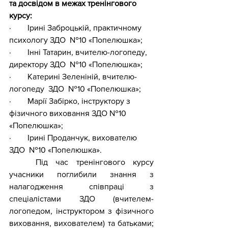
та досвідом в межах тренінгового 
курсу:
·        Ірині Заброцькій, практичному 
психологу ЗДО  №10 «Попелюшка»;
·        Інні Татарин, вчителю-логопеду, 
директору ЗДО  №10 «Попелюшка»;
·        Катерині Зеленіній, вчителю-
логопеду  ЗДО  №10 «Попелюшка»;
·        Марії Забірко, інструктору з 
фізичного виховання ЗДО №10 
«Попелюшка»;
·        Ірині Проданчук, вихователю 
ЗДО  №10 «Попелюшка». 
	Під час тренінгового курсу 
учасники поглибили знання з 
налагодження співпраці з 
спеціалістами ЗДО (вчителем-
логопедом, інструктором з фізичного 
виховання, вихователем) та батьками; 