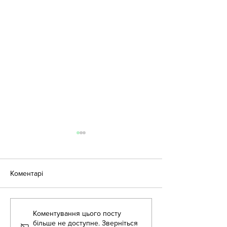
Коментарі
Літня школа - 2
Коментування цього посту
Літня школа для
більше не доступне. Зверніться