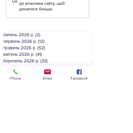
вихователів-методистів!
до власника сайту, щоб
дізнатися більше.
липень 2026 р.
(2)
2 пости
червень 2026 р.
(12)
12 постів
травень 2026 р.
(52)
52 пости
квітень 2026 р.
(41)
41 пост
березень 2026 р.
(33)
33 пости
лютий 2026 р.
(46)
46 постів
січень 2026 р.
(35)
35 постів
Phone
Email
Facebook
грудень 2025 р.
(39)
39 постів
листопад 2025 р.
(54)
54 пости
жовтень 2025 р.
(49)
49 постів
вересень 2025 р.
(50)
50 постів
серпень 2025 р.
(16)
16 постів
Категорії сайту:
Гол
овна