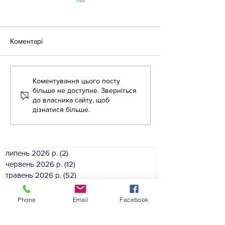
Коментарі
Коментування цього посту
«Крок за кроком:
Літня школа дл
більше не доступне. Зверніться
англійська для освітян»
вихователів ЗД
до власника сайту, щоб
дізнатися більше.
липень 2026 р.
(2)
2 пости
червень 2026 р.
(12)
12 постів
травень 2026 р.
(52)
52 пости
квітень 2026 р.
(41)
41 пост
березень 2026 р.
(33)
33 пости
Phone
Email
Facebook
лютий 2026 р.
(46)
46 постів
січень 2026 р.
(35)
35 постів