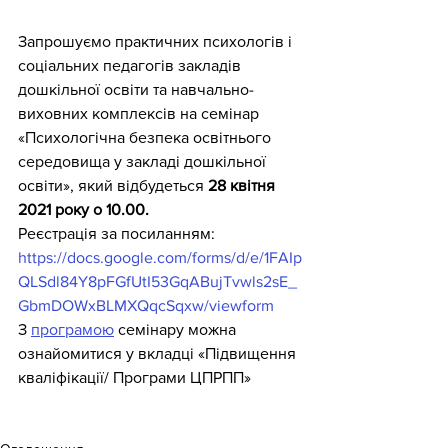
Запрошуємо практичних психологів і 
соціальних педагогів закладів 
дошкільної освіти та навчально-
виховних комплексів на семінар 
«Психологічна безпека освітнього 
середовища у закладі дошкільної 
освіти», який відбудеться 
28 квітня 
2021 року о 10.00.
Реєстрація за посиланням: 
https://docs.google.com/forms/d/e/1FAIp
QLSdl84Y8pFGfUtI53GqABujTvwls2sE_
GbmDOWxBLMXQqcSqxw/viewform
З 
програмою
 семінару можна 
ознайомитися у вкладці «Підвищення 
кваліфікації/ Програми ЦПРПП»