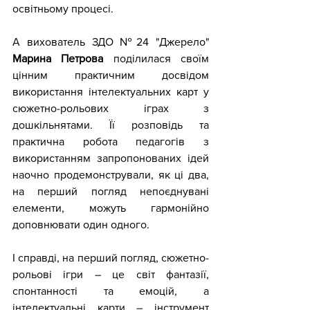
освітньому процесі.
А вихователь ЗДО №24 "Джерело" 
Марина Петрова
 поділилася своїм 
цінним практичним досвідом 
використання інтелектуальних карт у 
сюжетно-рольових іграх з 
дошкільнятами. Її розповідь та 
практична робота педагогів з 
використанням запропонованих ідей 
наочно продемонстрували, як ці два, 
на перший погляд непоєднувані 
елементи, можуть гармонійно 
доповнювати один одного.
І справді, на перший погляд, сюжетно-
рольові ігри – це світ фантазії, 
спонтанності та емоцій, а 
інтелектуальні карти – інструмент 