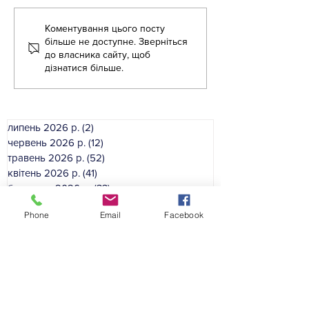
Літня школа - 2026
Коментування цього посту
Літня школа дл
більше не доступне. Зверніться
вихователів ЗД
до власника сайту, щоб
дізнатися більше.
липень 2026 р.
(2)
2 пости
червень 2026 р.
(12)
12 постів
травень 2026 р.
(52)
52 пости
квітень 2026 р.
(41)
41 пост
березень 2026 р.
(33)
33 пости
лютий 2026 р.
(46)
46 постів
Phone
Email
Facebook
січень 2026 р.
(35)
35 постів
грудень 2025 р.
(39)
39 постів
листопад 2025 р.
(54)
54 пости
жовтень 2025 р.
(49)
49 постів
вересень 2025 р.
(50)
50 постів
серпень 2025 р.
(16)
16 постів