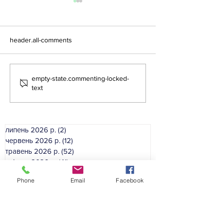
header.all-comments
Літня школа - 2026
empty-state.commenting-locked-
Літня школа дл
text
вихователів ЗД
липень 2026 р.
(2)
2 пости
червень 2026 р.
(12)
12 постів
травень 2026 р.
(52)
52 пости
квітень 2026 р.
(41)
41 пост
березень 2026 р.
(33)
33 пости
Phone
Email
Facebook
лютий 2026 р.
(46)
46 постів
січень 2026 р.
(35)
35 постів
грудень 2025 р.
(39)
39 постів
листопад 2025 р.
(54)
54 пости