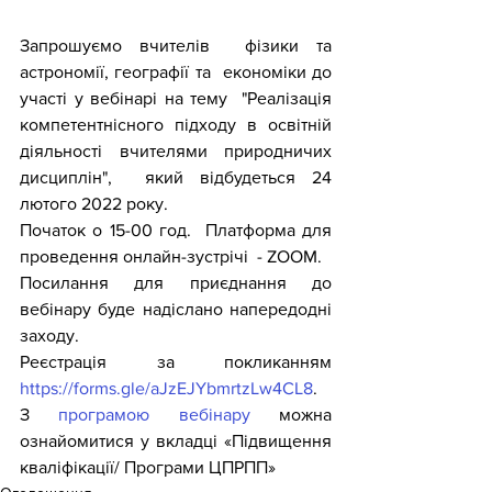
Запрошуємо вчителів  фізики та 
астрономії, географії та  економіки до 
участі у вебінарі на тему  "Реалізація 
компетентнісного підходу в освітній 
діяльності вчителями природничих 
дисциплін",  який відбудеться 24 
лютого 2022 року.
Початок о 15-00 год.  Платформа для 
проведення онлайн-зустрічі  - ZOOM.
Посилання для приєднання до 
вебінару буде надіслано напередодні 
заходу.
Реєстрація за покликанням 
https://forms.gle/aJzEJYbmrtzLw4CL8
.
З 
програмою вебінару
 можна 
ознайомитися у вкладці «Підвищення 
кваліфікації/ Програми ЦПРПП» 