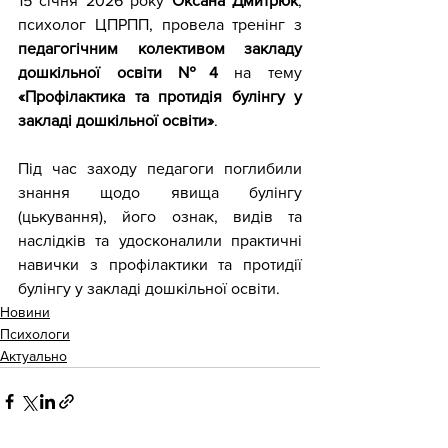
15 січня 2026 року 
Оксана Дмитрюк
, 
психолог ЦПРПП, провела тренінг з 
педагогічним колективом закладу 
дошкільної освіти №4
 на тему 
«Профілактика та протидія булінгу у 
закладі дошкільної освіти»
.
Під час заходу педагоги поглибили 
знання щодо явища булінгу 
(цькування), його ознак, видів та 
наслідків та удосконалили практичні 
навички з профілактики та протидії 
булінгу у закладі дошкільної освіти.
Новини
Психологи
Актуально