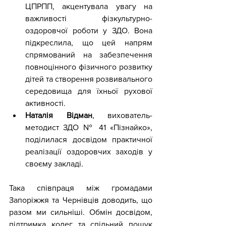
ЦПРПП, акцентувала увагу на 
важливості фізкультурно-
оздоровчої роботи у ЗДО. Вона 
підкреслила, що цей напрям 
спрямований на забезпечення 
повноцінного фізичного розвитку 
дітей та створення розвивального 
середовища для їхньої рухової 
активності.
Наталія Відман
, вихователь-
методист ЗДО № 41 «Пізнайко», 
поділилася досвідом практичної 
реалізації оздоровчих заходів у 
своєму закладі.
Така співпраця між громадами 
Запоріжжя та Чернівців доводить, що 
разом ми сильніші. Обмін досвідом, 
підтримка колег та спільний пошук 