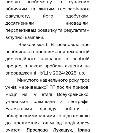
виступ знайомству із сучасним 
обличчям та життям географічного 
факультету, його здобуткам, 
досягненням, інноваціям, 
перспективам розвитку та результатам 
вступної кампанії.
	Чайковська І. В. розповіла про 
особливості впровадження технологій 
дистанційного навчання в освітній 
процес, а також зробила акценти на 
впровадженні НУШ у 2024/2025 н.р.
	Минулого навчального року троє 
учнів Чернівецької ТГ посіли призові 
місця на IV етапі Всеукраїнської 
учнівської олімпіади з географії. 
Елементами досвіду роботи з 
обдарованими учнями та підготовкою 
до предметних олімпіад поділилися 
вчителі 
Ярослава Лукащук, Ірина 