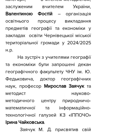
заслуженим вчителем України, 
Валентиною Фостій
– 
організація 
освітнього процесу викладання 
предметів географії та економіки у 
закладах  освіти Чернівецької міської 
територіальної громади у 2024/2025 
н.р.
	На зустріч з учителями географії 
та економіки були запрошені декан 
географічного факультету ЧНУ ім. Ю. 
Федьковича, доктор географічних 
наук, професор 
Мирослав Заячук
 та 
методист науково-
методичного центру природничо-
математичної та інформаційно-
технологічної галузей КЗ «ІППОЧО» 
Ірина Чайковська
.
	Заячук М. Д. присвятив свій 