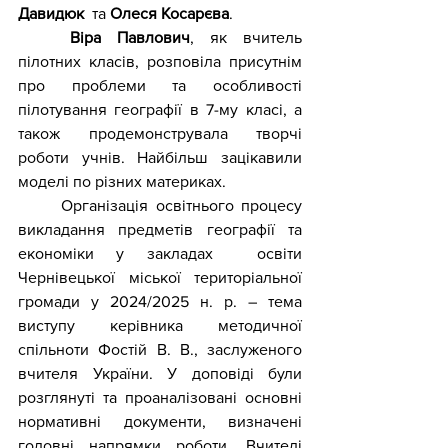
Давидюк 
 та
 Олеся Косарєва
.
Віра Павлович
, як вчитель 
пілотних класів, розповіла присутнім 
про проблеми та особливості 
пілотування географії в 7-му класі, а 
також продемонструвала творчі 
роботи учнів. Найбільш зацікавили 
моделі по різних материках.
	Організація освітнього процесу 
викладання предметів географії та 
економіки у закладах  освіти 
Чернівецької міської територіальної 
громади у 2024/2025 н. р. – тема 
виступу керівника методичної 
спільноти Фостій В. В., заслуженого 
вчителя України. У доповіді були 
розглянуті та проаналізовані основні 
нормативні документи, визначені 
головні напрямки роботи. Вчителі 