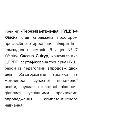
Тренінг
 «Перезавантаження НУШ: 1-4 
класи»
 став справжнім простором 
професійного зростання, відкриттів і 
командної взаємодії. В ліцеї №17 
«Успіх» 
Оксана Снігур
, консультантка 
ЦПРПП, сертифікована тренерка НУШ, 
разом із педагогами впродовж двох 
днів обговорювали виклики та 
можливості сучасної початкової 
освіти, шукали ефективні рішення, 
ділилися успішними практиками 
впровадження компетентнісного 
навчання.