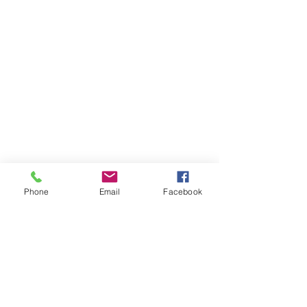
Phone
Email
Facebook
Новини
Початкова школа
Вихователі груп подовженого дня
Дивитися всі