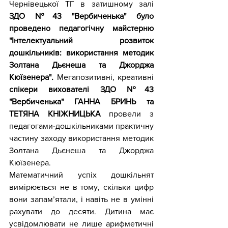
Чернівецької ТГ в затишному залі 
ЗДО №43 "Вербиченька" було 
проведено педагогічну майстерню 
"Інтелектуальний розвиток 
дошкільників: використання методик 
Золтана Дьєнеша та Джорджа 
Кюїзенера".
 Мегапозитивні, креативні 
спікери вихователі ЗДО №43 
"Вербиченька" ГАННА БРИНЬ та 
ТЕТЯНА КНІЖНИЦЬКА
 провели з 
педагогами-дошкільниками практичну 
частину заходу використання методик 
Золтана Дьєнеша та Джорджа 
Кюїзенера.
Математичний успіх дошкільнят 
вимірюється не в тому, скільки цифр 
вони запам’ятали, і навіть не в умінні 
рахувати до десяти. Дитина має 
усвідомлювати не лише арифметичні 