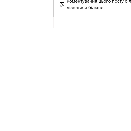
Коментування цього посту біл
дізнатися більше.
Літня школа для
вихователів-методистів