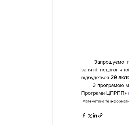
Запрошуємо пе
занятті педагогічно
відбудеться 
29 люто
З програмою ма
Програми ЦПРПП» 
Математика та інформат