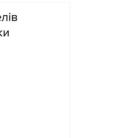
лів
ки