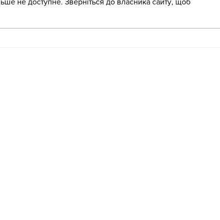
ьше не доступне. Зверніться до власника сайту, щоб
«Крок за кроком: англійська
Літн
для освітян»
ЗДО