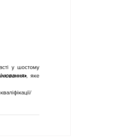
сті у шостому 
інювання»
, яке 
аліфікації/ 