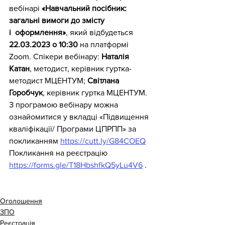
вебінарі 
«Навчальний посібник: 
загальні вимоги до змісту 
і  оформлення»
, який відбудеться 
22.03.2023 о 10:30
 на платформі 
Zoom. Спікери вебінару: 
Наталія 
Катан
, методист, керівник гуртка-
методист МЦЕНТУМ; 
Світлана 
Горобчук
, керівник гуртка МЦЕНТУМ.
З програмою вебінару можна 
ознайомитися у вкладці «Підвищення 
кваліфікації/ Програми ЦПРПП» за 
покликанням 
https://cutt.ly/G84COEQ
Покликання на реєстрацію 
https://forms.gle/T18HbshfkQ5yLu4V6
 .
Оголошення
ЗПО
Реєстрація