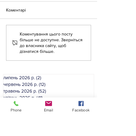
Коментарі
Літня школа - 2026
Коментування цього посту
Літня школа дл
більше не доступне. Зверніться
вихователів ЗД
до власника сайту, щоб
дізнатися більше.
липень 2026 р.
(2)
2 пости
червень 2026 р.
(12)
12 постів
травень 2026 р.
(52)
52 пости
квітень 2026 р.
(41)
41 пост
березень 2026 р.
(33)
33 пости
Phone
Email
Facebook
лютий 2026 р.
(46)
46 постів
січень 2026 р.
(35)
35 постів
грудень 2025 р.
(39)
39 постів
листопад 2025 р.
(54)
54 пости