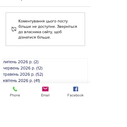
Коментування цього посту
«Крок за кроком:
Літня школа дл
більше не доступне. Зверніться
англійська для освітян»
вихователів ЗД
до власника сайту, щоб
дізнатися більше.
липень 2026 р.
(2)
2 пости
червень 2026 р.
(12)
12 постів
травень 2026 р.
(52)
52 пости
квітень 2026 р.
(41)
41 пост
березень 2026 р.
(33)
33 пости
лютий 2026 р.
(46)
46 постів
Phone
Email
Facebook
січень 2026 р.
(35)
35 постів
грудень 2025 р.
(39)
39 постів
листопад 2025 р.
(54)
54 пости
жовтень 2025 р.
(49)
49 постів
вересень 2025 р.
(50)
50 постів