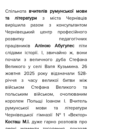
Спільнота 
вчителів румунської мови 
та літератури 
з міста Чернівців 
вирішила разом з консультантом 
Чернівецький центр професійного 
розвитку педагогічних 
працівників
 Аліною Абугулес
 піти 
слідами історії. І, звичайно ж, вони 
почали з величного дуба Стефана 
Великого у селі Валя Кузьмина. 26 
жовтня 2025 року відзначали 528-
річчя з часу великої битви між 
військом Стефана Великого та 
польським військом, очолюваним 
королем Польщі Іоаном І. Вчитель 
румунської мови та літератури 
Чернівецької гімназії №1 «Вектор» 
Косташ М.І.
 дуже гарно розповів про 
деякі моменти тогодення, показав 