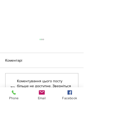
Коментарі
Коментування цього посту
«Крок за кроком:
Літня школа дл
більше не доступне. Зверніться
англійська для освітян»
вихователів ЗД
до власника сайту, щоб
дізнатися більше.
Phone
Email
Facebook