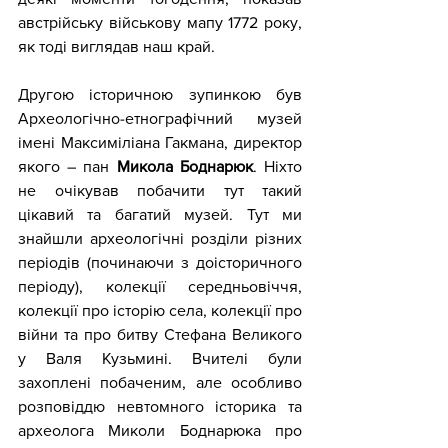
австрійську військову мапу 1772 року, 
як тоді виглядав наш край. 
Другою історичною зупинкою був 
Археологічно-етнографічний музей 
імені Максиміліана Гакмана, директор 
якого – пан 
Микола Боднарюк
. Ніхто 
не очікував побачити тут такий 
цікавий та багатий музей. Тут ми 
знайшли археологічні розділи різних 
періодів (починаючи з доісторичного 
періоду), колекції середньовіччя, 
колекції про історію села, колекції про 
війни та про битву Стефана Великого 
у Валя Кузьмині. Вчителі були 
захоплені побаченим, але особливо 
розповіддю невтомного історика та 
археолога Миколи Боднарюка про 