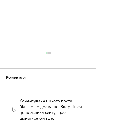
Коментарі
Літня школа - 2
Коментування цього посту
Літня школа для
більше не доступне. Зверніться
вихователів-методистів!
до власника сайту, щоб
дізнатися більше.