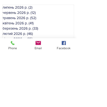
липень 2026 р.
(2)
2 пости
червень 2026 р.
(12)
12 постів
травень 2026 р.
(52)
52 пости
квітень 2026 р.
(41)
41 пост
березень 2026 р.
(33)
33 пости
лютий 2026 р.
(46)
46 постів
січень 2026 р.
(35)
35 постів
грудень 2025 р.
(39)
39 постів
Phone
Email
Facebook
листопад 2025 р.
(54)
54 пости
жовтень 2025 р.
(49)
49 постів
вересень 2025 р.
(50)
50 постів
серпень 2025 р.
(16)
16 постів
Категорії сайту:
Гол
овна
Професійні спільноти
Підвищення кваліфікації
Електронне видання