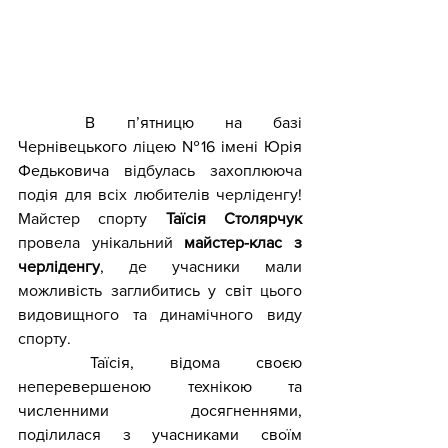
	В пʼятницю на базі 
Чернівецького ліцею №16 імені Юрія 
Федьковича 
відбулась захоплююча 
подія для всіх любителів черліденгу! 
Майстер спорту 
Таїсія Столярчук 
провела унікальний 
майстер-клас з 
черліденгу
, де учасники мали 
можливість заглибитись у світ цього 
видовищного та динамічного виду 
спорту.
	Таїсія, відома своєю 
неперевершеною технікою та 
численними досягненнями, 
поділилася з учасниками своїм 