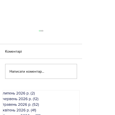
Коментарі
Літня школа - 2
Написати коментар...
Літня школа для
вихователів-методистів!
липень 2026 р.
(2)
2 пости
червень 2026 р.
(12)
12 постів
травень 2026 р.
(52)
52 пости
квітень 2026 р.
(41)
41 пост