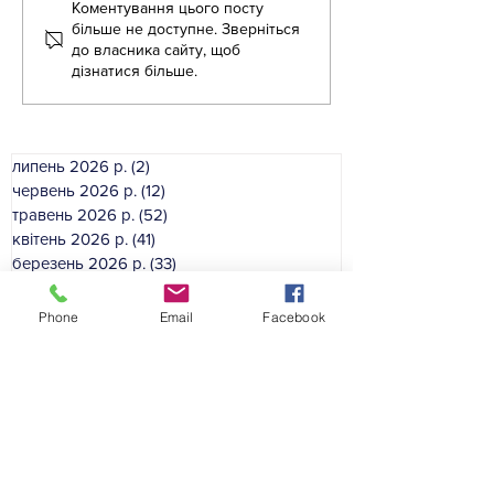
Коментування цього посту
«Крок за кроком:
Літня школа дл
більше не доступне. Зверніться
англійська для освітян»
вихователів ЗД
до власника сайту, щоб
дізнатися більше.
липень 2026 р.
(2)
2 пости
червень 2026 р.
(12)
12 постів
травень 2026 р.
(52)
52 пости
квітень 2026 р.
(41)
41 пост
березень 2026 р.
(33)
33 пости
лютий 2026 р.
(46)
46 постів
січень 2026 р.
(35)
35 постів
Phone
Email
Facebook
грудень 2025 р.
(39)
39 постів
листопад 2025 р.
(54)
54 пости
жовтень 2025 р.
(49)
49 постів
вересень 2025 р.
(50)
50 постів
серпень 2025 р.
(16)
16 постів
Категорії сайту: