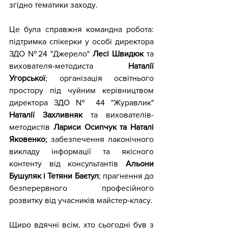
згідно тематики заходу. 
Це була справжня командна робота: 
підтримка спікерки у особі директора 
ЗДО №24 "Джерело" 
Лесі Швидюк
 та 
вихователя-методиста 
Наталії 
Угорської
; організація освітнього 
простору під чуйним керівництвом 
директора ЗДО № 44 "Журавлик"
Наталії Захливняк
 та вихователів-
методистів 
Лариси Осипчук та Наталі 
Яковенко
; забезпечення лаконічного 
викладу інформації та якісного 
контенту від консультантів 
Альони 
Бушуляк і Тетяни Баєтул
; прагнення до 
безперервного професійного 
розвитку від учасників майстер-класу.
Щиро вдячні всім, хто сьогодні був з 