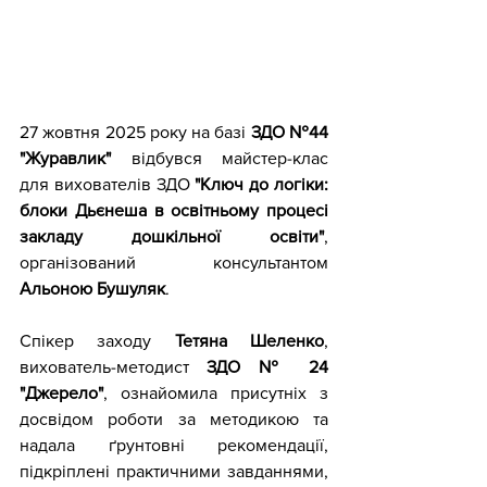
27 жовтня 2025 року на базі 
ЗДО №44 
"Журавлик"
 відбувся майстер-клас 
для вихователів ЗДО 
"Ключ до логіки: 
блоки Дьєнеша в освітньому процесі 
закладу дошкільної освіти"
, 
організований консультантом 
Альоною Бушуляк
.
Спікер заходу 
Тетяна Шеленко
, 
вихователь-методист 
ЗДО № 24 
"Джерело"
, ознайомила присутніх з 
досвідом роботи за методикою та 
надала ґрунтовні рекомендації, 
підкріплені практичними завданнями, 