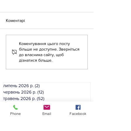
Коментарі
Коментування цього посту
«Крок за кроком:
Літня школа дл
більше не доступне. Зверніться
англійська для освітян»
вихователів ЗД
до власника сайту, щоб
дізнатися більше.
липень 2026 р.
(2)
2 пости
червень 2026 р.
(12)
12 постів
травень 2026 р.
(52)
52 пости
квітень 2026 р.
(41)
41 пост
березень 2026 р.
(33)
33 пости
Phone
Email
Facebook
лютий 2026 р.
(46)
46 постів
січень 2026 р.
(35)
35 постів
грудень 2025 р.
(39)
39 постів