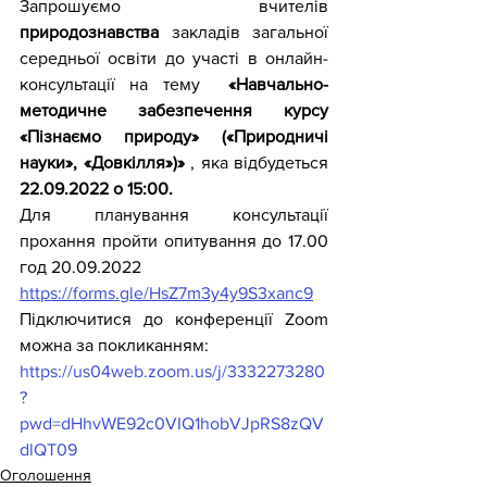
Запрошуємо вчителів 
природознавства 
закладів загальної 
середньої освіти до участі в онлайн-
консультації на тему  
«Навчально-
методичне забезпечення курсу 
«Пізнаємо природу» («Природничі 
науки», «Довкілля»)» 
, яка відбудеться 
22.09.2022 о 15:00.
Для планування консультації 
прохання пройти опитування до 17.00 
год 20.09.2022
https://forms.gle/HsZ7m3y4y9S3xanc9
Підключитися до конференції Zoom 
можна за покликанням:
https://us04web.zoom.us/j/3332273280
?
pwd=dHhvWE92c0VIQ1hobVJpRS8zQV
dlQT09
Оголошення