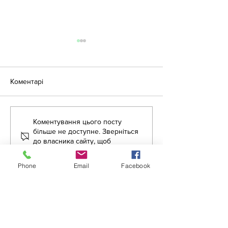
Коментарі
Коментування цього посту
«Крок за кроком:
Літня школа дл
більше не доступне. Зверніться
англійська для освітян»
вихователів ЗД
до власника сайту, щоб
дізнатися більше.
Phone
Email
Facebook
липень 2026 р.
(2)
2 пости
червень 2026 р.
(12)
12 постів
травень 2026 р.
(52)
52 пости