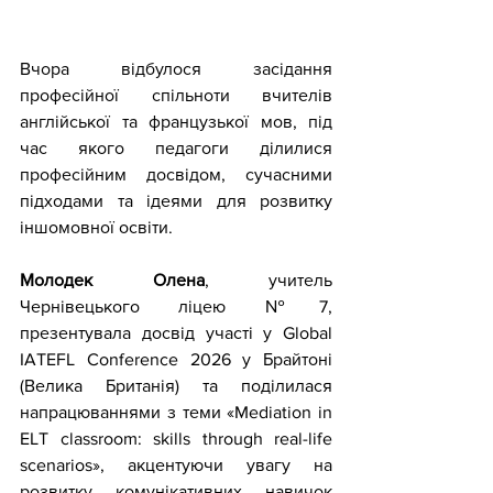
Вчора відбулося засідання 
професійної спільноти вчителів 
англійської та французької мов, під 
час якого педагоги ділилися 
професійним досвідом, сучасними 
підходами та ідеями для розвитку 
іншомовної освіти.
Молодек Олена
, учитель 
Чернівецького ліцею №7, 
презентувала досвід участі у Global 
IATEFL Conference 2026 у Брайтоні 
(Велика Британія) та поділилася 
напрацюваннями з теми «Mediation in 
ELT classroom: skills through real-life 
scenarios», акцентуючи увагу на 
розвитку комунікативних навичок 