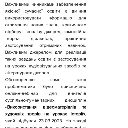
Важливими чинниками забезпечення 
якісної сучасної освіти є вміння 
використовувати інформацію для 
отримання нових знань, критичного 
відбору і аналізу джерел, самостійна 
творча діяльність, практичне 
застосування отриманих навичок. 
Важливим джерелом для реалізації 
таких завдань освіти є застосування 
на уроках аудіовізуальних засобів та 
літературних джерел. 
Обговоренню саме такої 
проблематики було присвячено 
онлайн-вебінар для вчителів 
суспільно-гуманітарних дисциплін 
«
Використання відеоматеріалів та 
художніх творів на уроках історії»
, 
який відбувся 23.03.2023. На заході 
розглянуто доцільність, особливості та 