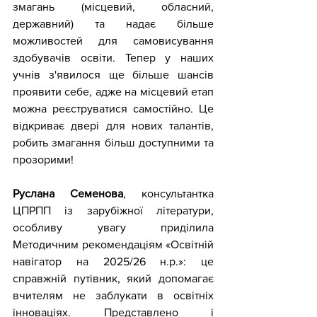
змагань (місцевий, обласний, 
державний) та надає більше 
можливостей для самовисування 
здобувачів освіти. Тепер у наших 
учнів з'явилося ще більше шансів 
проявити себе, адже на місцевий етап 
можна реєструватися самостійно. Це 
відкриває двері для нових талантів, 
робить змагання більш доступними та 
прозорими!
Руслана Семенова
, консультантка 
ЦПРПП із зарубіжної літератури, 
особливу увагу приділила 
Методичним рекомендаціям «Освітній 
навігатор на 2025/26 н.р.»: це 
справжній путівник, який допомагає 
вчителям не заблукати в освітніх 
інноваціях. 
Представлено і 