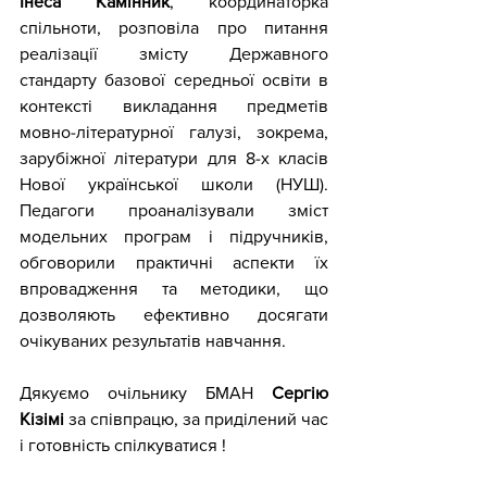
Інеса Камінник
, координаторка 
спільноти, розповіла про питання 
реалізації змісту Державного 
стандарту базової середньої освіти в 
контексті викладання предметів 
мовно-літературної галузі, зокрема, 
зарубіжної літератури для 8-х класів 
Нової української школи (НУШ). 
Педагоги проаналізували зміст 
модельних програм і підручників, 
обговорили практичні аспекти їх 
впровадження та методики, що 
дозволяють ефективно досягати 
очікуваних результатів навчання.
Дякуємо очільнику БМАН 
Сергію 
Кізімі
 за співпрацю, за приділений час 
і готовність спілкуватися !