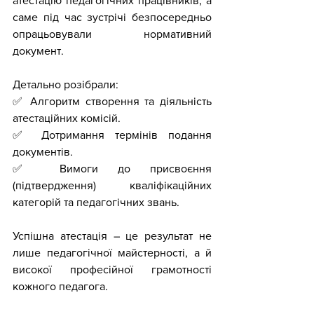
атестацію педагогічних працівників, а 
саме під час зустрічі безпосередньо 
опрацьовували нормативний 
документ.
Детально розібрали:
✅
 Алгоритм створення та діяльність 
атестаційних комісій.
✅
 Дотримання термінів подання 
документів.
✅
 Вимоги до присвоєння 
(підтвердження) кваліфікаційних 
категорій та педагогічних звань.
Успішна атестація – це результат не 
лише педагогічної майстерності, а й 
високої професійної грамотності 
кожного педагога. 