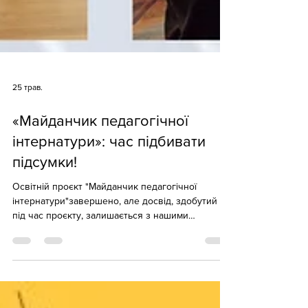
25 трав.
«Майданчик педагогічної
інтернатури»: час підбивати
підсумки!
Освітній проєкт "Майданчик педагогічної
інтернатури"завершено, але досвід, здобутий
під час проєкту, залишається з нашими
учасниками назавжди. Протягом цих місяців
педагоги-інтерни не просто навчалися — вони
створювали, експериментували та змінювали
освітній простір разом із нами. Яскравим