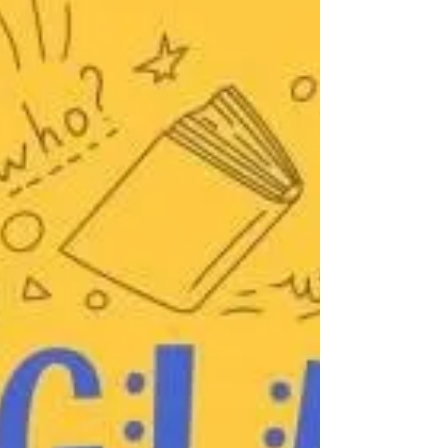
завершенням стали захисти проєктних робіт, які
продемонстрували неймовірний творчий
потенціал наших молодих фахівців. Як
підтвердження професійного зростання, кожен
інтерн отримав сертифік