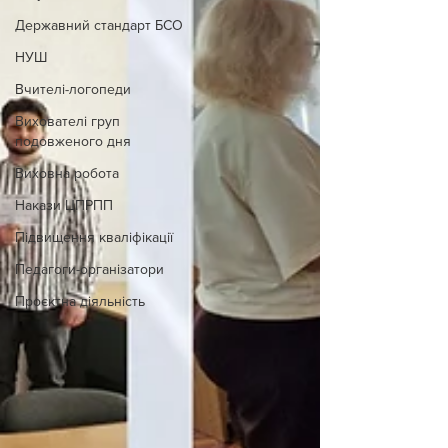
Державний стандарт БСО
НУШ
Вчителі-логопеди
Вихователі груп
подовженого дня
Виховна робота
Накази ЦПРПП
Підвищення кваліфікації
Педагоги-організатори
Проєктна діяльність