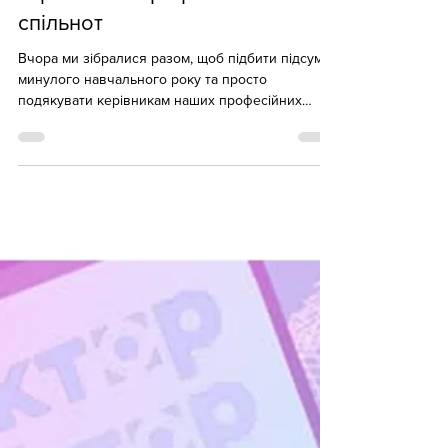
30 січ.
Більше, ніж просто
координація: дякуємо
керівникам професійних
спільнот
Вчора ми зібралися разом, щоб підбити підсумки
минулого навчального року та просто
подякувати керівникам наших професійних
спільнот педагогів! Цей рік був насиченим. Ми
знаємо, скільки часу й енергії витрачається, щоб
знайти корисні матеріали чи розібратися з
новими методиками. Бути лідером спільноти –
це не просто статус. Це про готовність ділитися
досвідом, гуртувати колег навколо нових ідей та
підтримувати бажання професійно розвиватися
навіть у найскладніші часи. Дякуємо