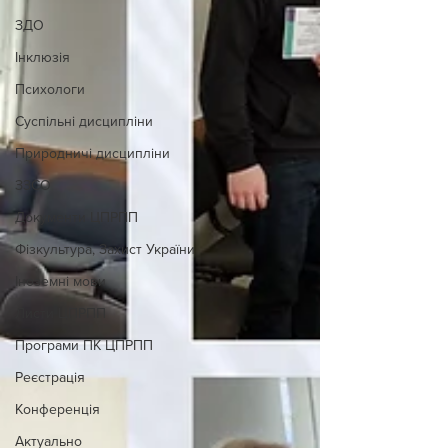
ЗДО
Інклюзія
Психологи
Суспільні дисципліни
Природничі дисципліни
ЗЗСО
Документи ЦПРПП
Фізкультура, Захист України
Іноземні мови
Листи ЦПРПП
Програми ПК ЦПРПП
Реєстрація
Конференція
Актуально