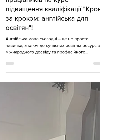
Запрошуємо педагогічних
працівників на курс
підвищення кваліфікації "Крок
за кроком: англійська для
освітян"!
Англійська мова сьогодні – це не просто
навичка, а ключ до сучасних освітніх ресурсів,
міжнародного досвіду та професійного
зростання. Упродовж навчання ви: опануєте
базову термінологію та граматичні конструкції "з
нуля" або оновите забуті знання; навчитеся
впевнено використовувати англійську в
професійній діяльності; подолаєте мовний
бар’єр завдяки практичним вправам; підвищите
рівень комунікативної майстерності для
спілкування з колегами. Координатор школи –
Марина Василівн