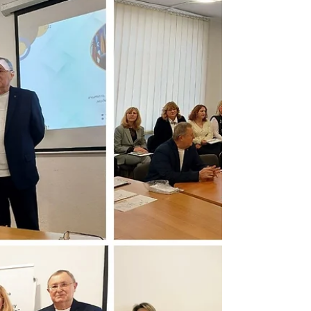
педагогічної інтернатури для молодих педагогів.
Цього разу ми детально занурилися у тему, що є
фундаментом щоденної роботи вчителя –
«Навчання предмету». Разом із молодими
колегами ми розібрали ключові аспекти
сучасного уроку: Теоретичний блок:
☑️обговорили методику викладання,
впровадження активних методів навчання та
важливість інтеграції міжпредметних зв’язків;
☑️окрему увагу приділили диференціації