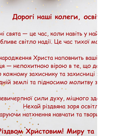
передано УІРО як благодійну допомогу.
Реєструйтеся на платформі "Вектор"
https://vector.uied.gov.ua/uk/ Залишайте свої
запитання у формах: Педагоги:
https://forms.gle/YC3o4j9orkftdYLt8 Надавачі
послуг: https://forms.gle/Vz5xdqyPzyfU2Yhz7
Гаряча лінія: 1545 (кнопка 5) Діліться
посиланнями зі своїми колегами і очікуємо на
вашу активність з почат