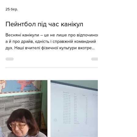
25 бер.
Пейнтбол під час канікул
Весняні канікули – це не лише про відпочинок,
а й про драйв, єдність і справжній командний
дух. Наші вчителі фізичної культури вкотре
доводять: вони не просто навчають руху – вони
самі живуть активно! Цього разу канікули
пройшли максимально насичено та по-
сучасному – у форматі патріотичної гри в
пейнтбол. Це був не просто адреналін і тактика
– це про підтримку, взаємодію та силу команди.
Саме такі моменти заряджають, надихають і
дають ще більше енергії для роботи з учнями.
Щи