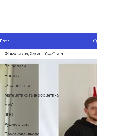
Блог
Фізкультура, Захист України
Всі дописи
Новини
Оголошення
Математика та інформатика
УМЛ
ЗПО
Худ-ест. цикл
Початкова школа