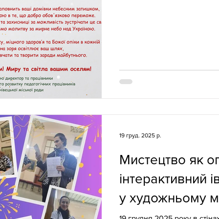
19 груд. 2025 р.
Мистецтво як о
інтерактивний і
у художньому м
19 грудня 2025 року в стінах Чернівецького обласного