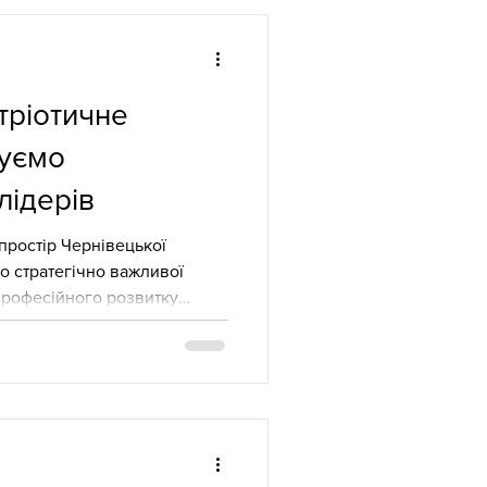
одераторкою та авторкою
 Сільва Німіжан,
юючи цей захід, Це
тріотичне
туємо
лідерів
 простір Чернівецької
о стратегічно важливої
 професійного розвитку
ЦПРПП) та завдяки
ективу Чернівецького ліцею
ка «Національно-
існі сенси лідерства та
вчий етап розпочався за два
еєстрація, яку організувала
а Німіжан, да