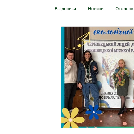
Всі дописи
Новини
Оголоше
Початкова школа
ЗДО
ЗЗСО
Документи ЦПРПП
Програми ПК ЦПРПП
Реєс
Вчителі-логопеди
Виховате
Підвищення кваліфікації
Пе