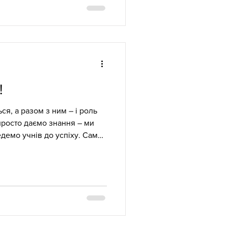
дагогів, об'єднаних спільною
е самоврядування як
тивності, відповідальності та
ідлітків. Учасники мали
ену практичну програму.
!
ься, а разом з ним – і роль
просто даємо знання – ми
демо учнів до успіху. Саме
в собі лідерські якості, що
ередовище довіри,
ням книги Стівена Кові
яка відкриє перед нами нові
. Її ідеї засновані на