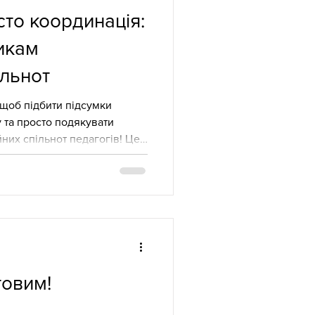
сто координація:
икам
ільнот
 щоб підбити підсумки
 та просто подякувати
них спільнот педагогів! Цей
о, скільки часу й енергії
орисні матеріали чи
диками. Бути лідером
атус. Це про готовність
ти колег навколо нових ідей
рофесійно розвиватися
. Дякуємо
товим!