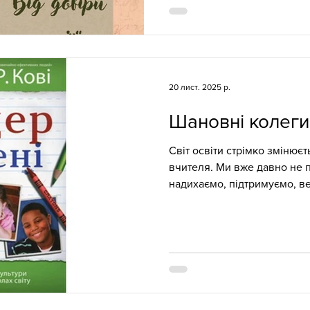
захід зібрав креативних пе
метою: розвивати учнівськ
ключовий простір для ініціа
справжньої співтворчості п
нагоду зануритися у насич
20 лист. 2025 р.
Своїм цінним
Шановні колеги
Світ освіти стрімко змінюєт
вчителя. Ми вже давно не 
надихаємо, підтримуємо, ве
тому так важливо розвивати 
допомагають створювати с
партнерства і довіри. В рамках проєкту «Розгорнута
книга» працюємо над читан
«Лідер у мені» . Це книга, 
можливості у роботі з дітьми
переконанні: кожн