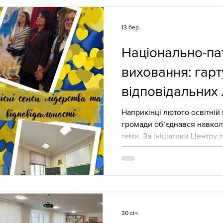
територіальної громади. М
концепції заходу виступила
13 бер.
консультантка ЦПРПП. Ініці
Національно-па
виховання: гар
відповідальних 
Наприкінці лютого освітній
громади об’єднався навкол
теми. За ініціативи Центру
педагогічних працівників (
активному партнерству кол
№9 відбулася виховна толо
патріотичне виховання: цінн
відповідальності». Підгото
тижні до події. Попередня р
30 січ.
консультантка ЦПРПП Сільв