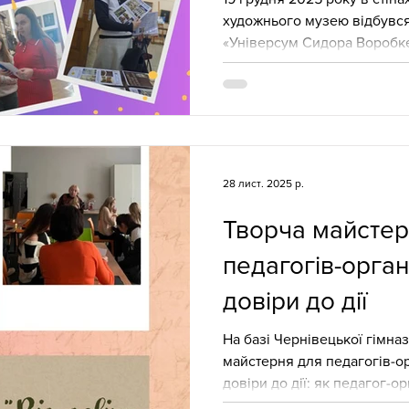
художнього музею відбувся
«Універсум Сидора Воробкев
вектор інноваційного вихо
мислення. Подія об’єднала 
виховної роботи та педагог
ключової ідеї: мистецтво – 
міцна духовна опора для в
Відкрила зустріч Сільва Ні
28 лист. 2025 р.
яка наголосила
Творча майстер
педагогів-органі
довіри до дії
На базі Чернівецької гімназії №9 відбула
майстерня для педагогів-ор
довіри до дії: як педагог-о
самоврядування через творч