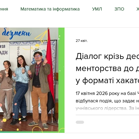
ння
Математика та інформатика
УМЛ
ЗПО
Х
Інклюзія
Психологи
Суспільні дисципліни
Природ
27 квіт.
Діалог крізь дес
Фізкультура, Захист України
Іноземні мови
Листи 
менторства до д
у форматі хакат
трація
Конференція
Актуально
Державний станд
17 квітня 2026 року на баз
відбулася подія, що задає 
лі груп подовженого дня
Виховна робота
Накази ЦП
учнівського лідерства. За і
професійного розвитку пед
(ЦПРПП) було організовано
«Діалог поколінь: Культура 
дагоги-організатори
Проєктна діяльність
безпеки» для педагогів-орг