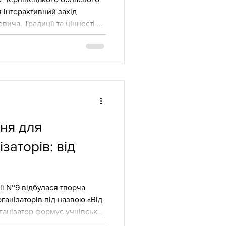
 інтерактивний захід
ича. Традиції та цінності як
вання, розвиток творчого
заступників директорів з
ів-організаторів навколо
це не лише естетика, а й
иховання сучасної молоді.
міжан , консультантка ЦПРПП,
ня для
заторів: від
ся творча
ганізаторів під назвою «Від
рганізатор формує учнівське
ість і партнерство». Цей