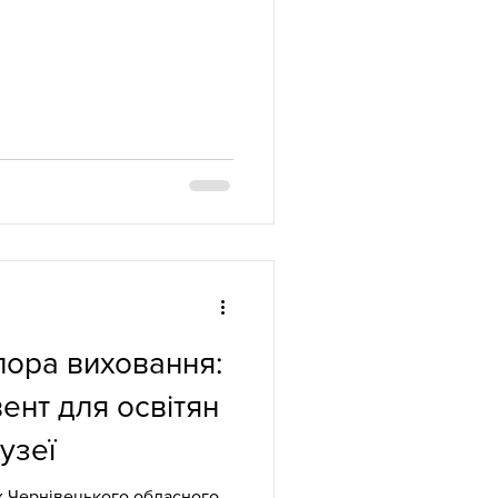
пора виховання:
вент для освітян
узеї