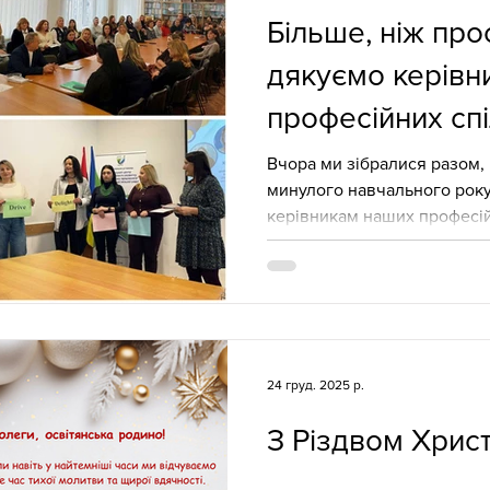
Більше, ніж про
дякуємо керівн
професійних сп
Вчора ми зібралися разом,
минулого навчального року
керівникам наших професій
рік був насиченим. Ми знаєм
витрачається, щоб знайти к
розібратися з новими мето
спільноти – це не просто ст
ділитися досвідом, гуртува
та підтримувати бажання п
24 груд. 2025 р.
навіть у найскладніші часи
З Різдвом Хрис