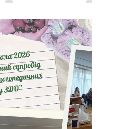
Літня школа для вихователів
ЗДО!
10 червня 2026 року стартувала Літня школа
для вихователів ЗДО. Цьогоріч педагоги
зібралися, щоб дослідити тему: «Реалізація
академічної свободи вихователя як простір
вибору інструментів для організації освітнього
процесу в ЗДО». Як минув День 1. Старт Літньої
школи видався надзвичайно емоційним,
творчим та практичним. Роботу Школи офіційно
відкрила консультант ЦПРПП Тетяна Баєтул.
Проєктна діяльність крізь призму академічної
свободи. Наші чудові спікерки директор ЗДО №
24