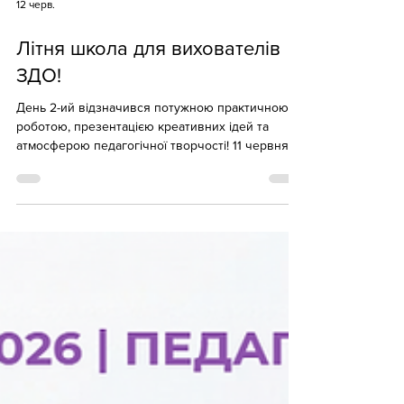
12 черв.
Літня школа для вихователів
ЗДО!
День 2-ий відзначився потужною практичною
роботою, презентацією креативних ідей та
атмосферою педагогічної творчості! 11 червня
2026 року атмосфера Літньої школи у ЗДО № 38
«Оберіг» вирувала неймовірна: взаємодія
учасників дозволила створити енергію
практичного досвіду, що надихало учасників на
пошук нових методик та інструментів для
організації освітнього процесу в ЗДО! Програма
заходу була максимально насиченою та
орієнтованою на практичні інструменти
сучасного педагога: І