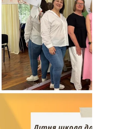
дводенний захід об'єднав педагогів, які бажають
впроваджувати інструменти штучного інтелекту
у свою педагогічну діяльність. Навчання
складалося з двох модулів із зворотним
зв'язком через Google Клас. Модуль 1 був
присвячений