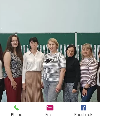
системі професійного розвитку», організованого
Українським інститутом розвитку освіти у
співпраці з Проєктним офісом впровадження
НУШ. Захід об'єднав фахівців ЦПРПП з усієї
України для обговорення ефективних методів,
інструментів та сприяння розвитку системи
наставництва як важливого компонента
професійного розвитку педагогів.
Phone
Email
Facebook