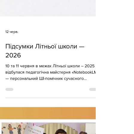
12 черв.
Підсумки Літньої школи —
2026
10 та 11 червня в межах Літньої школи – 2025
відбулася педагогічна майстерня «NotebookLM
— персональний ШІ-помічник сучасного
вчителя», яку провела консультантка Центру
Інна Терлецька для вчителів закладів загальної
середньої освіти Чернівецької ТГ. Цей