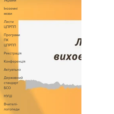
України
Іноземні
мови
Листи
ЦПРПП
Програми
ПК
ЦПРПП
Реєстрація
Конференція
Актуально
Державний
стандарт
БСО
НУШ
Вчителі-
логопеди