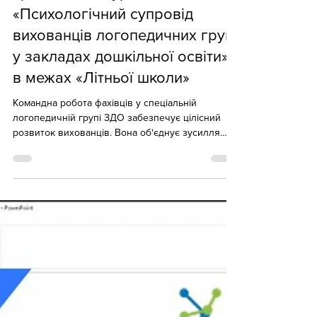
6 черв.
Тренінговий курс
«Психологічний супровід
вихованців логопедичних груп
у закладах дошкільної освіти»
в межах «Літньої школи»
Командна робота фахівців у спеціальній
логопедичній групі ЗДО забезпечує цілісний
розвиток вихованців. Вона об'єднує зусилля
практичного психолога, вихователя, вчителя-
логопеда, інструктора з фізичного виховання,
батьків, дозволяючи створити індивідуальний