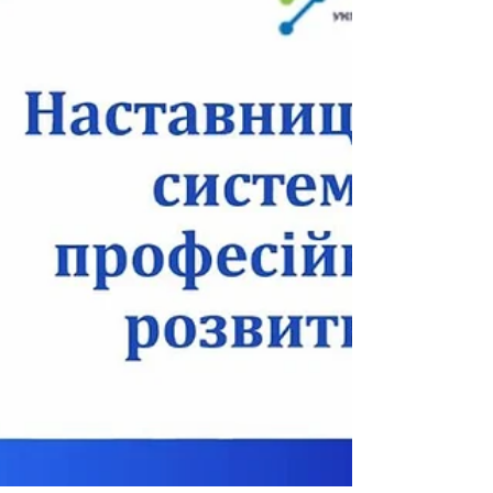
підхід до кожної дитини, вчасно виявляти
освітні чи психологічні потреби та ефективніше
здійснювати супровід. Рівномірний розподіл
обов'язків та підтримка під час організації
освітнього процесу, з одного боку, знижує
наван