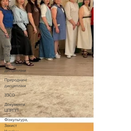
Худ-ест.
цикл
Початкова
школа
ЗДО
Інклюзія
Психологи
Суспільні
дисципліни
Природничі
дисципліни
ЗЗСО
Документи
ЦПРПП
Фізкультура,
Захист