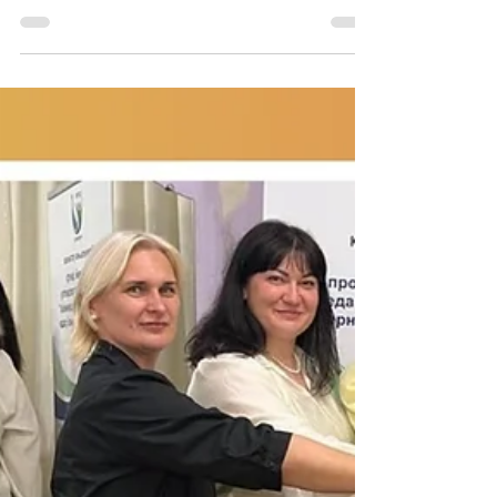
Останні два тижні Школи «Крок за кроком:
англійська для освітян» стали особливо
насиченими, цікавими та натхненними! Щиро
дякуємо нашим чудовим спікерам за
професіоналізм, творчий підхід та любов до
своєї справи: Булгакова Оксана Петрівна,
учитель приватної школи «Астор», провела
захопливе заняття на тему «Food», під час якого
учасники вдосконалили словниковий запас і
навички спілкування англійською мовою;
Тимофійчук Тетяна Юріївна, учитель
Чернівецької гімназії №3, провела ц