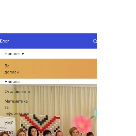
Блог
Новини
Всі
дописи
Новини
Оголошення
Математика
та
інформатика
УМЛ
ЗПО