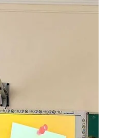
визначили дії керівника та ініціативної творчої
групи у розроблені стратегічного до